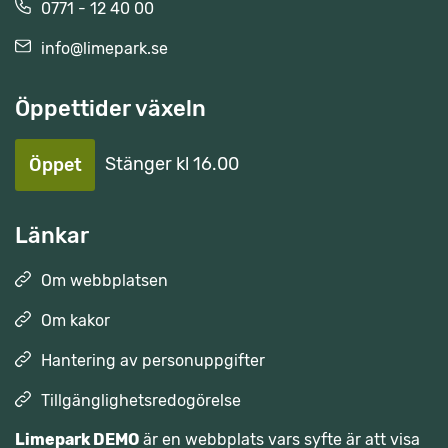
0771 - 12 40 00
info@limepark.se
Öppettider växeln
Stänger kl 16.00
Öppet
Länkar
Om webbplatsen
Om kakor
Hantering av personuppgifter
Tillgänglighetsredogörelse
Limepark DEMO
 är en webbplats vars syfte är att visa 