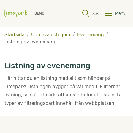
Hoppa till innehåll
Hoppa till undermeny
Meny
Sök
DEMO
Startsida
Uppleva och göra
Evenemang
Listning av evenemang
Listning av evenemang
Här hittar du en listning med allt som händer på 
Limepark! Listningen bygger på vår modul Filtrerbar 
listning, som är utmärkt att använda för att lista olika 
typer av filtreringsbart innehåll från webbplatsen.
Filtrera resultatet
Det här formuläret postas automatiskt