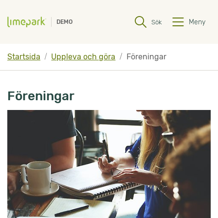
Hoppa till innehåll
Hoppa till undermeny
Meny
Sök
DEMO
Startsida
Uppleva och göra
Föreningar
Föreningar