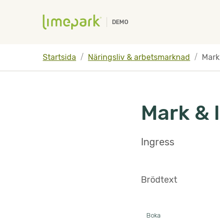
Hoppa till innehåll
Hoppa till undermeny
DEMO
Startsida
Näringsliv & arbetsmarknad
Mark
Mark & 
Ingress
Brödtext
Boka