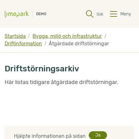
Hoppa till innehåll
Hoppa till undermeny
Meny
Sök
DEMO
Startsida
Bygga, miljö och infrastruktur
Driftinformation
Åtgärdade driftstörningar
Driftstörningsarkiv
Här listas tidigare åtgärdade driftstörningar.
Ja
Hjälpte informationen på sidan