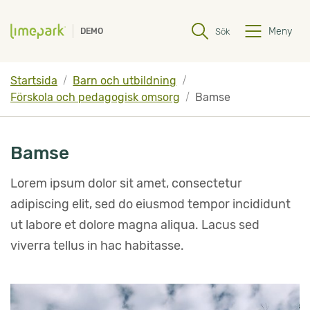
Hoppa till innehåll
Hoppa till undermeny
Meny
Sök
DEMO
Startsida
Barn och utbildning
Förskola och pedagogisk omsorg
Bamse
Bamse
Lorem ipsum dolor sit amet, consectetur 
adipiscing elit, sed do eiusmod tempor incididunt 
ut labore et dolore magna aliqua. Lacus sed 
viverra tellus in hac habitasse.